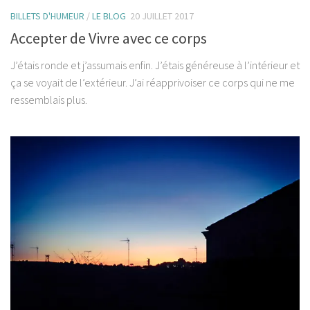
BILLETS D'HUMEUR
/
LE BLOG
20 JUILLET 2017
Accepter de Vivre avec ce corps
J’étais ronde et j’assumais enfin. J’étais généreuse à l’intérieur et
ça se voyait de l’extérieur. J’ai réapprivoiser ce corps qui ne me
ressemblais plus.