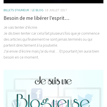
BILLETS D'HUMEUR
/
LE BLOG
18 JUILLET 2017
Besoin de me libérer l’esprit…
Je vais tenter d’écrire.
Je dis bien tenter car cela fait plusieurs fois que je commence
des articles qui finalement ne sont jamais terminés ou qui
partent directement à la poubelle.
J’ai envie d’écrire mais j’ai du mal… Et pourtant j’en aurai bien
besoin en ce moment.