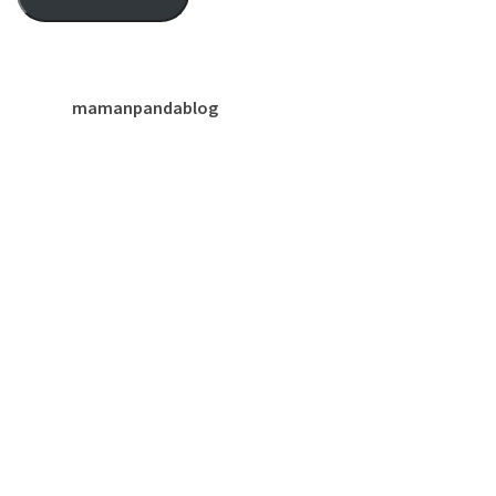
mail
mamanpandablog