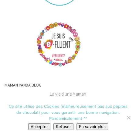
MAMAN PANDA BLOG
La vie d'une Maman
Ce site utilise des Cookies (malheureusement pas aux pépites
Parfaite
(presque Lol),
de chocolat) pour vous garantir une bonne navigation.
Ce site utilise des Cookies (malheureusement pas aux pépites de
Affectueus
e
(Trop!),
Pandamicalement ^^
chocolat) pour vous garantir une bonne navigation.
Névrosée
(beaucoup),
Accepter
Refuser
En savoir plus
Pandamicalement ^^
Drôle
(j'espère),