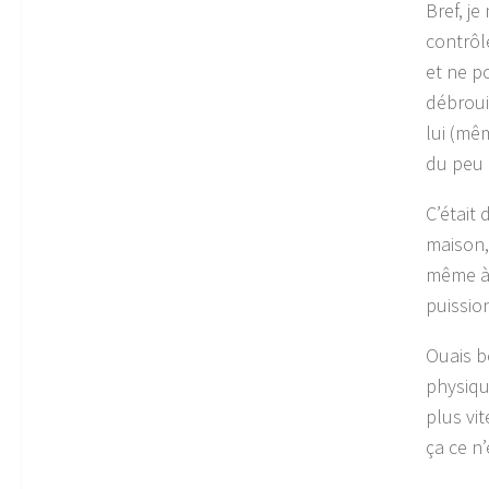
Bref, j
contrôl
et ne p
débroui
lui (mê
du peu 
C’était 
maison, 
même à f
puissio
Ouais b
physiqu
plus vi
ça ce n