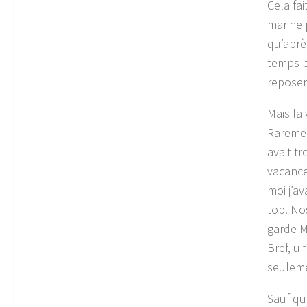
Cela fa
marine 
qu’après
temps p
reposer
Mais la
Raremen
avait tr
vacance
moi j’a
top. No
garde M
Bref, u
seuleme
Sauf qu