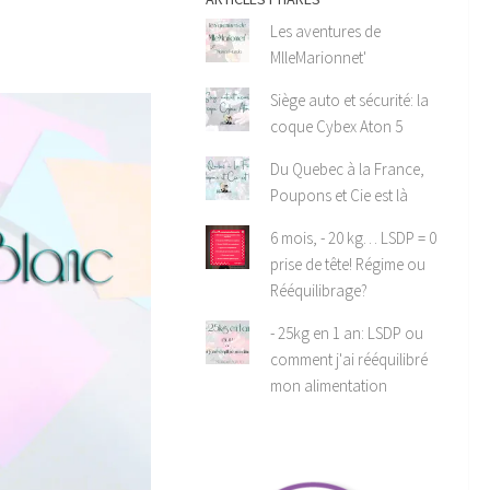
Les aventures de
MlleMarionnet'
Siège auto et sécurité: la
coque Cybex Aton 5
Du Quebec à la France,
Poupons et Cie est là
6 mois, - 20 kg… LSDP = 0
prise de tête! Régime ou
Rééquilibrage?
- 25kg en 1 an: LSDP ou
comment j'ai rééquilibré
mon alimentation