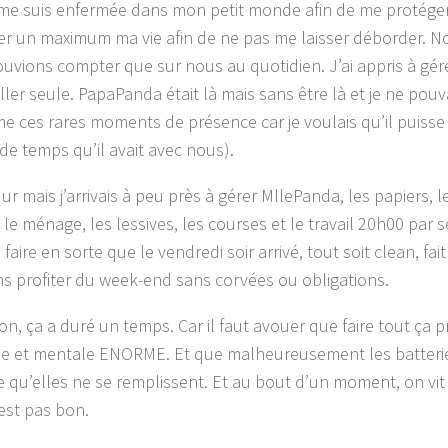
e me suis enfermée dans mon petit monde afin de me protéger
er un maximum ma vie afin de ne pas me laisser déborder. N
ouvions compter que sur nous au quotidien. J’ai appris à gér
ller seule. PapaPanda était là mais sans être là et je ne pou
me ces rares moments de présence car je voulais qu’il puisse
de temps qu’il avait avec nous).
dur mais j’arrivais à peu près à gérer MllePanda, les papiers, l
le ménage, les lessives, les courses et le travail 20h00 par s
aire en sorte que le vendredi soir arrivé, tout soit clean, fai
ns profiter du week-end sans corvées ou obligations.
on, ça a duré un temps. Car il faut avouer que faire tout ça 
e et mentale ENORME. Et que malheureusement les batteri
te qu’elles ne se remplissent. Et au bout d’un moment, on vit 
’est pas bon.