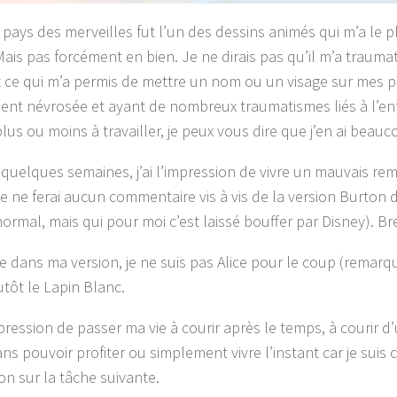
u pays des merveilles fut l’un des dessins animés qui m’a le 
Mais pas forcément en bien. Je ne dirais pas qu’il m’a traumat
st ce qui m’a permis de mettre un nom ou un visage sur mes p
ent névrosée et ayant de nombreux traumatismes liés à l’en
 plus ou moins à travailler, je peux vous dire que j’en ai beauc
 quelques semaines, j’ai l’impression de vivre un mauvais re
je ne ferai aucun commentaire vis à vis de la version Burton d
ormal, mais qui pour moi c’est laissé bouffer par Disney). Bre
e dans ma version, je ne suis pas Alice pour le coup (remarque
utôt le Lapin Blanc.
mpression de passer ma vie à courir après le temps, à courir d’
ans pouvoir profiter ou simplement vivre l’instant car je sui
on sur la tâche suivante.