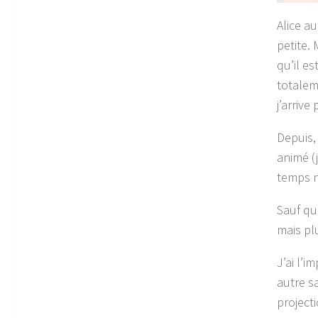
Alice a
petite. 
qu’il e
totalem
j’arrive
Depuis,
animé (
temps n
Sauf qu
mais pl
J’ai l’i
autre s
projecti