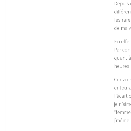
Depuis 
différe
les rar
de ma vi
En effet
Par con
quant à
heures 
Certain
entoura
l’écart
je n’ai
“femme 
[même si