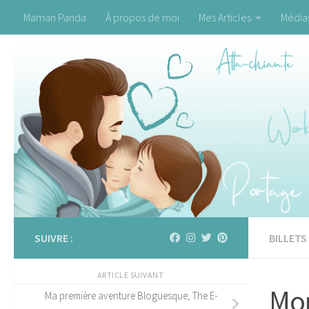
Maman Panda
À propos de moi
Mes Articles
Média
Skip to content
SUIVRE :
BILLETS
ARTICLE SUIVANT
Mon
Ma première aventure Bloguesque, The E-