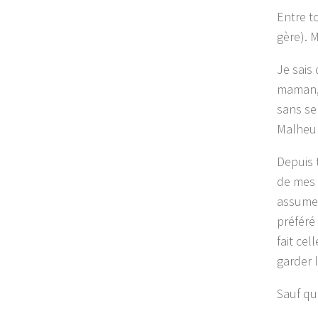
Entre to
gère). 
Je sais
maman, 
sans se
Malheur
Depuis t
de mes 
assumer
préféré 
fait cel
garder 
Sauf qu