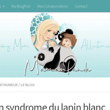
s
Ma BlogRoll
Mes Collaborations
Contact
 D'HUMEUR
/
LE BLOG
 syndrome du lapin blanc