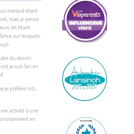
plus marqué étant
isé, mais je pense
eurs (et étant
fance sur lesquels
oup).
make du dessin
ont je suis fan en
f.
 je préfère lol),
une activité à une
s constamment en