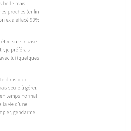
s belle mais
mes proches (enfin
on ex a effacé 90%
i était sur sa base.
, je préférais
avec lui (quelques
aite dans mon
ais seule à gérer,
si en temps normal
 la vie d’une
pompier, gendarme