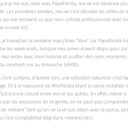
que je me suis mise avec PapaPanda, ma vie est devenue plu
nte. Les premières années, ma vie c’est décalée de celles de 
es qui me restaient vu que mon rythme professionnel avec m
e sociale lol).
, je travaillais la semaine mais j’étais “libre” car PapaPanda lu
tre les week-ends, lorsque mes amies étaient dispo pour sortir
 moi rester avec mon homme et profiter des rares moments 
du vendredi soir au dimanche 16h00).
s l’ont compris, d’autres non, une sélection naturelle c’est f
ge. Et à la naissance de MllePanda étant la seule installée m
 c’est encore creusé entre moi et les autres. En effet, même 
me pas les exclusions de ce genre, on ne peut pas comprendre
de militaire” tant qu’on ne la vit pas (idem avec la police, 
 c’est comptabilisé déjà dans militaire] etc).