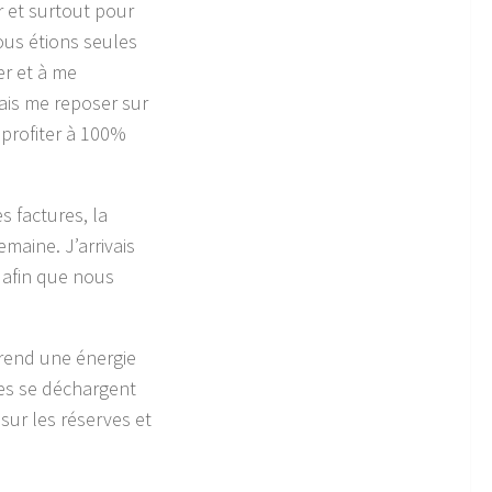
 et surtout pour
ous étions seules
er et à me
vais me reposer sur
 profiter à 100%
es factures, la
emaine. J’arrivais
t afin que nous
prend une énergie
es se déchargent
sur les réserves et