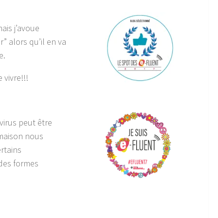
mais j’avoue
r” alors qu’il en va
e.
 vivre!!!
virus peut être
 maison nous
rtains
 des formes