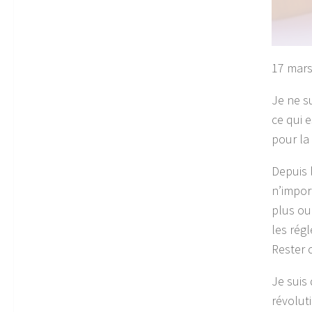
17 mars
Je ne su
ce qui e
pour la
Depuis 
n’import
plus ou
les rég
Rester c
Je suis
révolut