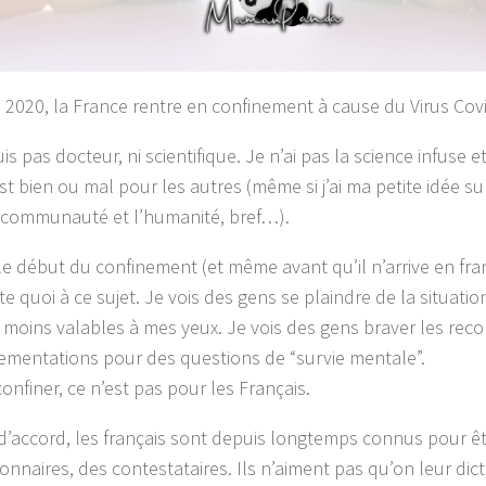
 2020, la France rentre en confinement à cause du Virus Cov
is pas docteur, ni scientifique. Je n’ai pas la science infuse e
st bien ou mal pour les autres (même si j’ai ma petite idée su
 communauté et l’humanité, bref…).
le début du confinement (et même avant qu’il n’arrive en franc
e quoi à ce sujet. Je vois des gens se plaindre de la situatio
 moins valables à mes yeux. Je vois des gens braver les re
lementations pour des questions de “survie mentale”.
onfiner, ce n’est pas pour les Français.
 d’accord, les français sont depuis longtemps connus pour ê
ionnaires, des contestataires. Ils n’aiment pas qu’on leur dic