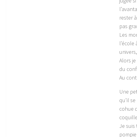
jugée si
l’avant
rester 
pas gra
Les mom
l’école 
univers
Alors je
du conf
Au cont
Une pet
qu’il s
cohue d
coquille
Je suis
pompier