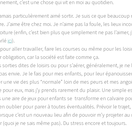
inement, c’est une chose qui vit en moi au quotidien.
 jamais particulièrement aimé sortir. Je suis ce que beauco
e. J’aime être chez moi. Je n’aime pas la foule, les lieux inc
oiture (enfin, c’est bien plus que simplement ne pas l’aimer, j
arlé
ici
).
pour aller travailler, faire les courses ou même pour les lois
r obligation, car la société est faite comme ça.
 sorties dites de loisirs ou pour s’aérer, généralement, je ne 
pas envie. Je le fais pour mes enfants, pour leur épanouisse
r une vie des plus “normale” loin de mes peurs et mes ango
 pour eux, mais j’y prends rarement du plaisir. Une simple e
 une aire de jeux pour enfants se transforme en calvaire pou
en oublier pour parer à toutes éventualités. Prévoir le trajet
orsque c’est un nouveau lieu afin de pouvoir m’y projeter 
er (quoi je ne sais même pas). Du stress encore et toujours.