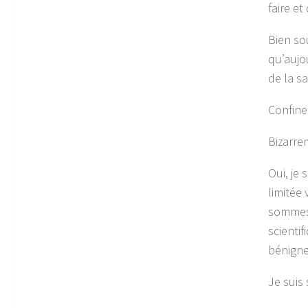
faire et
Bien so
qu’aujou
de la sa
Confinem
Bizarre
Oui, je
limitée
sommes 
scienti
bénigne
Je suis