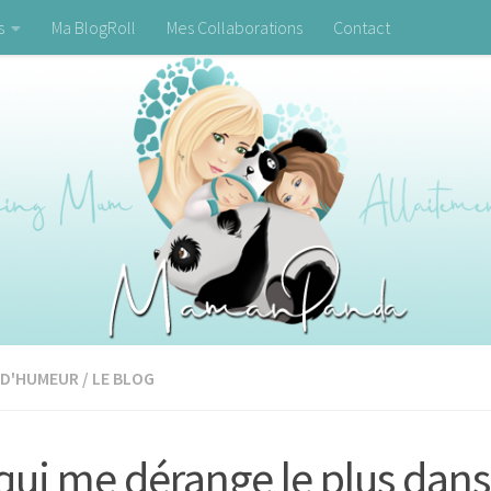
s
Ma BlogRoll
Mes Collaborations
Contact
 D'HUMEUR
/
LE BLOG
qui me dérange le plus dans