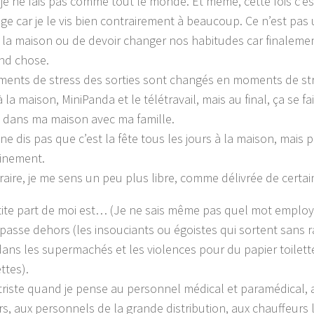
 je ne fais pas comme tout le monde. Et même, cette fois c’est
age car je le vis bien contrairement à beaucoup. Ce n’est pas
à la maison ou de devoir changer nos habitudes car finaleme
nd chose.
ents de stress des sorties sont changés en moments de str
à la maison, MiniPanda et le télétravail, mais au final, ça se 
, dans ma maison avec ma famille.
 ne dis pas que c’est la fête tous les jours à la maison, mais 
inement.
raire, je me sens un peu plus libre, comme délivrée de certai
ite part de moi est… (Je ne sais même pas quel mot employé
e passe dehors (les insouciants ou égoistes qui sortent sans r
ans les supermachés et les violences pour du papier toilet
ttes).
 triste quand je pense au personnel médical et paramédical, a
s, aux personnels de la grande distribution, aux chauffeurs l