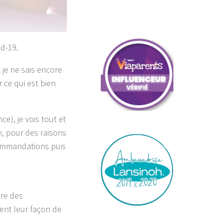
id-19.
t je ne sais encore
r ce qui est bien
e), je vois tout et
n, pour des raisons
commandations puis
tre des
tent leur façon de