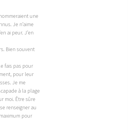
up nommeraient une
onnus. Je n’aime
’en ai peur. J’en
irs. Bien souvent
le fais pas pour
ment, pour leur
isses. Je me
scapade à la plage
r moi. Être sûre
, se renseigner au
au maximum pour