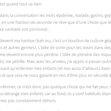
’est quand tout va bien.
dans la conversation les mots épidémie, malade, gastro, gri
 en une fraction de seconde ne rêve que d’une chose que l
se sanitaire soit prononcé .
 devient ma hantise (bah oui, c’est un bouillon de culture gé
 et autres germes). L’idée de sortir pour les loisirs dans des 
e devient encore plus pénible. L’idée de prendre des risqu
s) me pétrifie. Mais avec les années, j’ai appris à passer outr
isant qu’enfermer mes enfants (et moi aussi d’ailleurs) dans
et que cela ne nous garanti en rien d’être plus en sécurité d’
enfermer, ce n’est donc pas quelque chose qui me fait peur
ui dérange mes enfants car au fond, ils y sont habitués ét
mes pas constamment dehors.