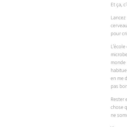
Et ça, c
Lancez 
cerveau
pour cri
L’école
microbes
monde m
habituel
en me d
pas bon 
Rester 
chose q
ne som