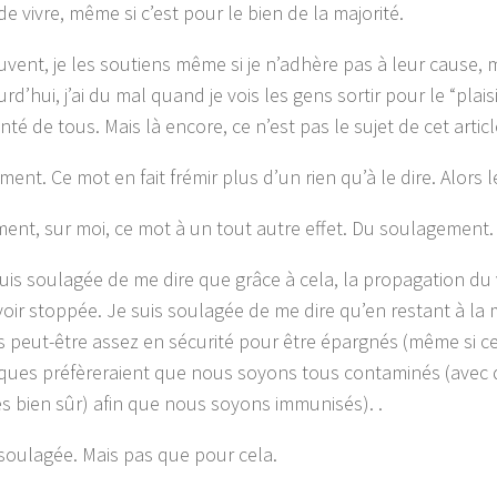
 de vivre, même si c’est pour le bien de la majorité.
uvent, je les soutiens même si je n’adhère pas à leur cause, 
rd’hui, j’ai du mal quand je vois les gens sortir pour le “plaisi
nté de tous. Mais là encore, ce n’est pas le sujet de cet articl
ent. Ce mot en fait frémir plus d’un rien qu’à le dire. Alors le
ment, sur moi, ce mot à un tout autre effet. Du soulagement.
 suis soulagée de me dire que grâce à cela, la propagation du 
 voir stoppée. Je suis soulagée de me dire qu’en restant à la
peut-être assez en sécurité pour être épargnés (même si ce
fiques préfèreraient que nous soyons tous contaminés (avec
s bien sûr) afin que nous soyons immunisés). .
 soulagée. Mais pas que pour cela.