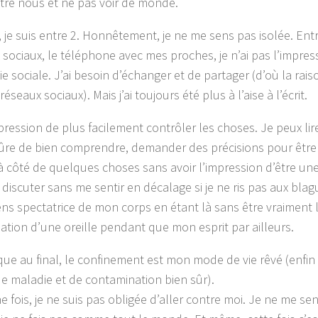
ntre nous et ne pas voir de monde.
, je suis entre 2. Honnêtement, je ne me sens pas isolée. Entr
 sociaux, le téléphone avec mes proches, je n’ai pas l’impre
ie sociale. J’ai besoin d’échanger et de partager (d’où la rai
éseaux sociaux). Mais j’ai toujours été plus à l’aise à l’écrit.
mpression de plus facilement contrôler les choses. Je peux lire 
sûre de bien comprendre, demander des précisions pour être
à côté de quelques choses sans avoir l’impression d’être une
 discuter sans me sentir en décalage si je ne ris pas aux bla
ens spectatrice de mon corps en étant là sans être vraiment là
ation d’une oreille pendant que mon esprit par ailleurs.
que au final, le confinement est mon mode de vie rêvé (enfin 
de maladie et de contamination bien sûr).
e fois, je ne suis pas obligée d’aller contre moi. Je ne me s