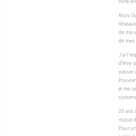
Vivre e
Alors là
réseaux
de ma v
de mes r
J’ai l’i
d’être 
passer 
Pouvoir
je me s
convers
33 ans 
risque 
Pour un