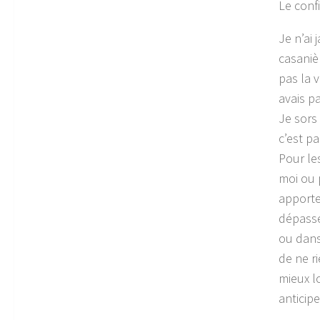
Le conf
Je n’ai
casanièr
pas la v
avais p
Je sors 
c’est pa
Pour les
moi ou 
apporte
dépasse
ou dans
de ne ri
mieux l
anticip