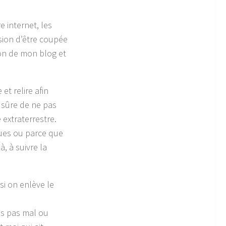
e internet, les
ssion d’être coupée
son de mon blog et
et relire afin
 sûre de ne pas
 extraterrestre.
gues ou parce que
, à suivre la
si on enlève le
ens pas mal ou