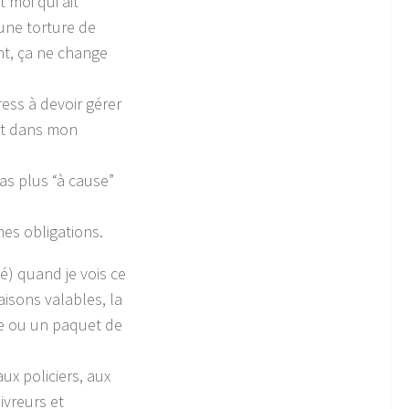
 moi qui ait
 une torture de
nt, ça ne change
ess à devoir gérer
fait dans mon
pas plus “à cause”
nes obligations.
) quand je vois ce
aisons valables, la
te ou un paquet de
ux policiers, aux
ivreurs et