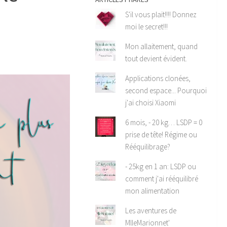
S'il vous plait!!!! Donnez
moi le secret!!!
Mon allaitement, quand
tout devient évident.
Applications clonées,
second espace... Pourquoi
j'ai choisi Xiaomi
6 mois, - 20 kg… LSDP = 0
prise de tête! Régime ou
Rééquilibrage?
- 25kg en 1 an: LSDP ou
comment j'ai rééquilibré
mon alimentation
Les aventures de
MlleMarionnet'