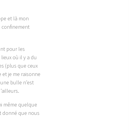
ppe et là mon
e confinement
ant pour les
lieux où il y a du
es (plus que ceux
e et je me raisonne
 une bulle n’est
ailleurs.
, ni même quelque
ant donné que nous