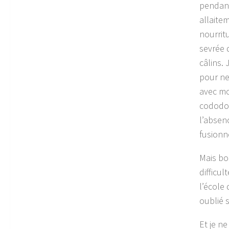
pendant
allaite
nourrit
sevrée 
câlins.
pour ne
avec moi
cododo,
l’absen
fusionne
Mais bo
difficu
l’école
oublié s
Et je n