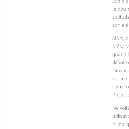
comme t
le pour
solitude
son enf
Alors, 
préserve
quand l
difficil
l’irrup
(en me m
seins” 
Presqu
Me voil
utilisat
n’impli