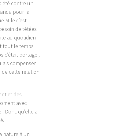
as été contre un
Panda pour la
e Mlle c’est
besoin de tétées
nte au quotidien
t tout le temps
 c’était portage ,
oulais compenser
 de cette relation
nt et des
 moment avec
 . Donc qu’elle ai
é.
la nature à un