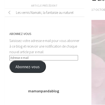
ARTICLE PRÉCÉDENT
17 OCTOB
Les vernis Namaki, la fantaisie au naturel
ABONNEZ-VOUS
Saisissez votre adresse e-mail pour vous abonner
à ce blog et recevoir une notification de chaque
nouvel article par e-mail.
Adresse
e-
Abonnez-vous
mail
mamanpandablog