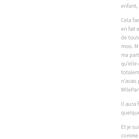
enfant,
Cela fa
en fait
de toute
mois. M
ma part,
qu’elle
totalem
n’avais
MllePan
Il aura
quelque
Et je su
comme 