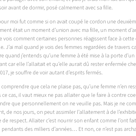
 soir avant de dormir, posé calmement avec sa fille.
 pour moi fut comme si on avait coupé le cordon une deuxième
tement était un moment d’union avec ma fille, un moment d’am
e vois comment certaines personnes réagissent face à cette
le. J’ai mal quand je vois des femmes regardées de travers car
re quand j’entends qu’une femme à été mise à la porte d’un
nt car elle l’allaitait et qu’elle aurait dû rester enfermée che
017, je souffre de voir autant d’esprits fermés.
 comprendre que cela ne plaise pas, qu’une femme n’en ress
 ce cas, il vaut mieux ne pas allaiter que le faire à contre coe
dre que personnellement on ne veuille pas. Mais je ne co
, de nos jours, on peut assimiler l’allaitement à de l’exhibi
de respect. Allaiter c’est nourrir son enfant comme l’ont fait
pendants des milliers d’années… Et non, ce n’est pas archa