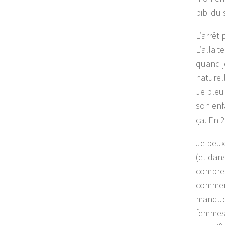
bibi du
L’arrêt
L’allai
quand j
naturel
Je pleu
son enfa
ça. En 2
Je peux
(et dans
compren
comment
manque 
femmes 