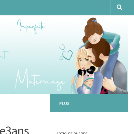
PLUS
ue3ans
ARTICLES PHARES