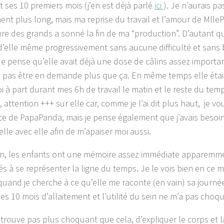
 ses 10 premiers mois (j’en est déjà parlé
ici
). Je n’aurais p
ment plus long, mais ma reprise du travail et l’amour de Mlle
ure des grands a sonné la fin de ma “production”. D’autant qu
d’elle même progressivement sans aucune difficulté et sans 
 Je pense qu’elle avait déjà une dose de câlins assez importa
 pas être en demande plus que ça. En même temps elle étai
 à part durant mes 6h de travail le matin et le reste du temps
 attention +++ sur elle car, comme je l’ai dit plus haut, je v
ce de PapaPanda, mais je pense également que j’avais besoin
lle avec elle afin de m’apaiser moi aussi.
n, les enfants ont une mémoire assez immédiate apparemme
ltés à se représenter la ligne du temps. Je le vois bien en ce
 quand je cherche à ce qu’elle me raconte (en vain) sa journée
es 10 mois d’allaitement et l’utilité du sein ne m’a pas choqu
e trouve pas plus choquant que cela, d’expliquer le corps et 