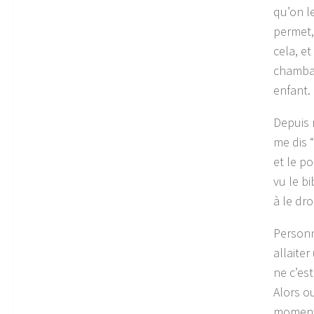
qu’on le
permet,
cela, e
chambar
enfant.
Depuis 
me dis 
et le po
vu le bi
à le dro
Personn
allaite
ne c’es
Alors ou
moment à