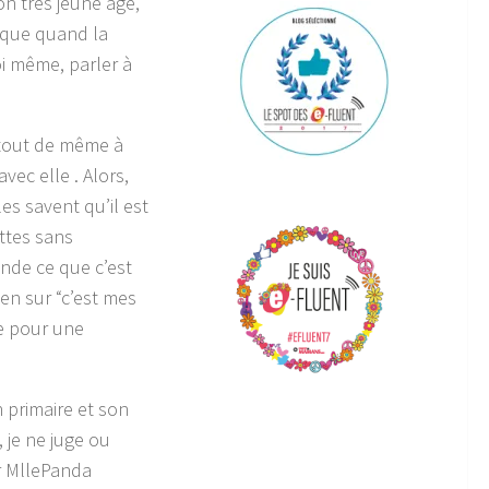
on très jeune âge,
r que quand la
soi même, parler à
s tout de même à
vec elle . Alors,
es savent qu’il est
ettes sans
nde ce que c’est
ien sur “c’est mes
se pour une
n primaire et son
, je ne juge ou
r MllePanda