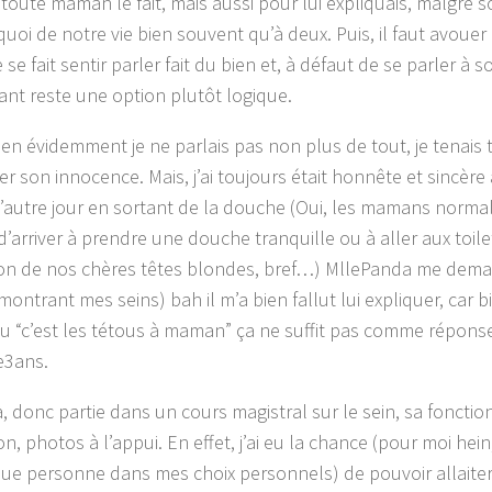
oute maman le fait, mais aussi pour lui expliquais, malgré s
quoi de notre vie bien souvent qu’à deux. Puis, il faut avoue
 se fait sentir parler fait du bien et, à défaut de se parler à 
ant reste une option plutôt logique.
bien évidemment je ne parlais pas non plus de tout, je tenai
r son innocence. Mais, j’ai toujours était honnête et sincère a
’autre jour en sortant de la douche (Oui, les mamans normal
e d’arriver à prendre une douche tranquille ou à aller aux toil
tion de nos chères têtes blondes, bref…) MllePanda me dema
ontrant mes seins) bah il m’a bien fallut lui expliquer, car b
ou “c’est les tétous à maman” ça ne suffit pas comme répon
e3ans.
à, donc partie dans un cours magistral sur le sein, sa fonctio
ion, photos à l’appui. En effet, j’ai eu la chance (pour moi hein
que personne dans mes choix personnels) de pouvoir allaite