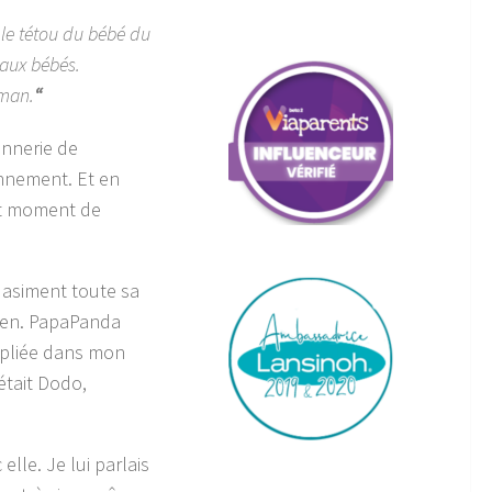
 le tétou du bébé du
aux bébés.
aman.
“
onnerie de
onnement. Et en
tit moment de
uasiment toute sa
dien. PapaPanda
repliée dans mon
tait Dodo,
lle. Je lui parlais