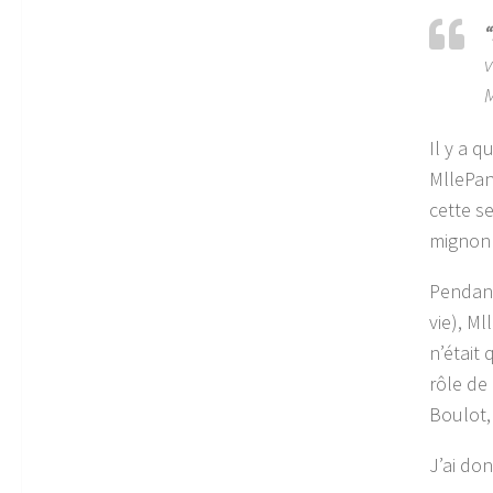
“
v
M
Il y a 
MllePan
cette s
mignonn
Pendant
vie), M
n’était 
rôle de
Boulot,
J’ai do