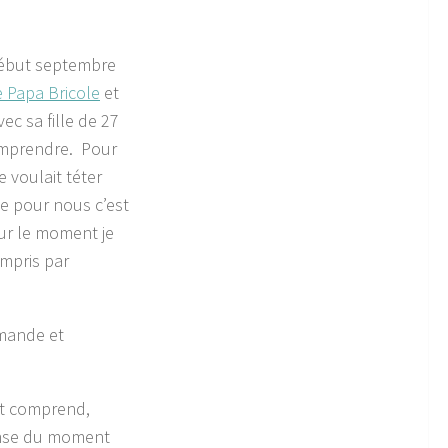
 début septembre
Papa Bricole
et
vec sa fille de 27
omprendre. Pour
e voulait téter
ue pour nous c’est
Sur le moment je
ompris par
emande et
 et comprend,
ense du moment