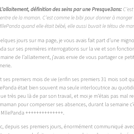
L’allaitement, définition des seins par une Presque3ans:
C’est
entre de la maman. C’est comme le bibi pour donner à manger 
llePanda quand elle était bébé, elle aussi buvait le tétou de m
quelques jours sur ma page, je vous avais fait part d’une mign
da sur ses premières interrogations sur la vie et son foncti
emaine de l’allaitement, j’avais envie de vous partager ce pe
erie.
 ses premiers mois de vie (enfin ses premiers 31 mois soit q
llePanda était bien souvent ma seule interlocutrice au quoti
que très peu là de par son travail, et moi je m’étais pas mal 
 maman pour compenser ses absences, durant la semaine c’é
 MllePanda ++++++++++++++.
nc, depuis ses premiers jours, énormément communiqué avec e