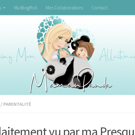
s
Ma BlogRoll
Mes Collaborations
Contact
/
PARENTALITÉ
llaitement vu par ma Presq