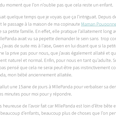
 du moment que l’on n’oublie pas que cela reste un enfant.
isait quelque temps que je voyais que ça l’intriguait. Depuis
 et le passage à la maison de ma copinaute
Maman Pouponne 
 sa petite famille. En effet, elle pratique l’allaitement long a
llePanda avait vu sa pepette demander le sein sans trop c
 j’avais de suite mis à l’aise, Gwen en lui disant que si la petit
 ne la prive pas pour nous, que j’avais également allaité et q
ent naturel et normal. Enfin, pour nous en tant qu’adulte. 
 pas pensé que cela ne serai peut-être pas instinctivement c
da, mon bébé anciennement allaitée.
 fallut une 15aine de jours à MllePanda pour verbaliser sa d
s minutes pour moi pour y répondre.
is heureuse de l’avoir fait car MllePanda est loin d’être bête
beaucoup d’enfants, beaucoup plus de choses que l’on p