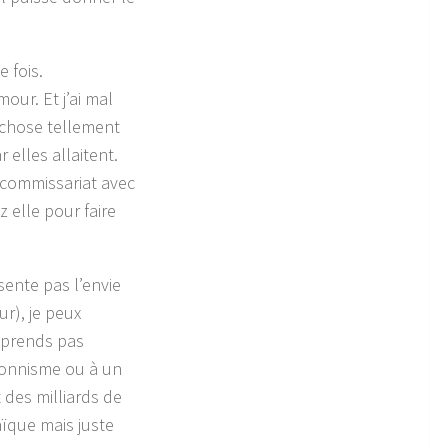
 fois.
our. Et j’ai mal
 chose tellement
 elles allaitent.
 commissariat avec
z elle pour faire
ente pas l’envie
ur), je peux
mprends pas
tionnisme ou à un
 des milliards de
ïque mais juste