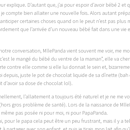
ur explique. D’autant que, j’ai pour espoir d’avoir bébé 2 et 
 je compte bien allaiter une nouvelle fois. Alors autant prép
t anticiper certaines choses quand on le peut n’est pas plus m
dement que l’arrivée d’un nouveau bébé fait dans une vie e
notre conversation, MllePanda vient souvent me voir, me mo
“c’est le mangé du bébé du ventre de la maman”, elle va ch
rte contre elle comme si elle lui donnait le sein et, bizarremen
bi depuis, juste le pot de chocolat liquide de sa dînette (bah
it d’avoir sa dose de chocolat lol).
ellement, l’allaitement a toujours été naturel et je ne me v
r (hors gros problème de santé). Lors de la naissance de Mll
t même pas posée ni pour moi, ni pour PapaPanda.
i, pour le papa cela peut être un peu frustrant, mais il y a t
 partager avec son enfant, et puis je tirais mon lait afin qu’