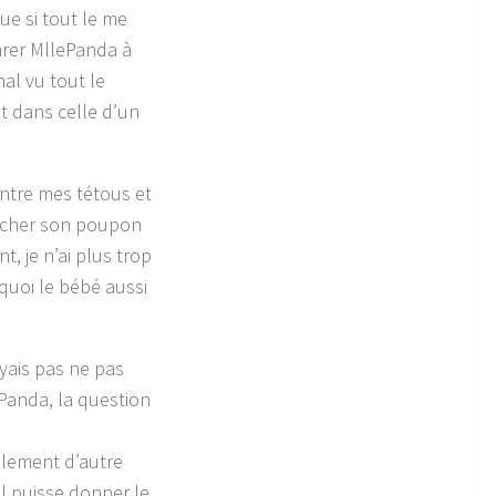
que si tout le me
arer MllePanda à
al vu tout le
t dans celle d’un
ntre mes tétous et
ercher son poupon
t, je n’ai plus trop
 quoi le bébé aussi
oyais pas ne pas
ePanda, la question
ellement d’autre
il puisse donner le