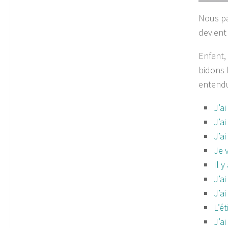
Nous pa
devient
Enfant, 
bidons 
entendu
J’ai
J’ai
J’ai
Je 
Il 
J’a
J’a
L’é
J’ai