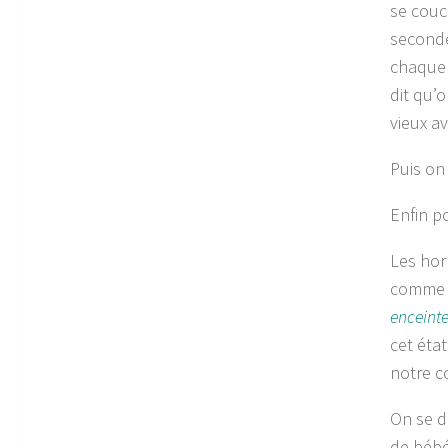
se couch
seconde
chaque 
dit qu’
vieux av
Puis on
Enfin p
Les hor
comme 
enceinte
cet éta
notre c
On se d
de bébé