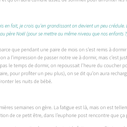
s en fait, je crois qu’en grandissant on devient un peu crédule.
 au père Noël (pour se mettre au même niveau que nos enfants ?
parce que pendant une paire de mois on s’est remis à dorm
 on a l’impression de passer notre vie à dormir, mais c’est ju
 pas le temps de dormir, on repoussait l’heure du coucher pou
faire, pour profiter un peu plus), on se dit qu’on aura recharg
fronter les nuits de bébé.
mières semaines on gère. La fatigue est là, mais on est tell
ation de ce petit être, dans l’euphorie post rencontre que ça 