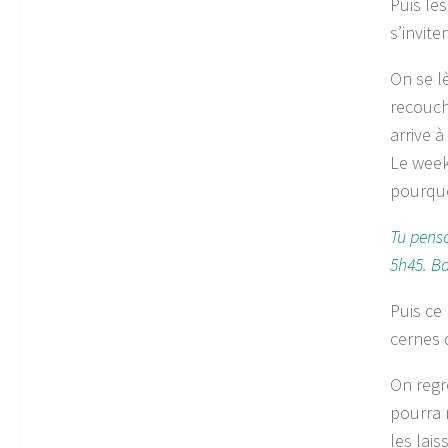
Puis les
s’invite
On se l
recouch
arrive à
Le week
pourquo
Tu pensa
5h45. Ba
Puis ce 
cernes 
On regr
pourra 
les lais