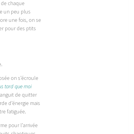
er de chaque
se un peu plus
ore une fois, on se
r pour des ptits
e.
osée on s’écroule
us tard que moi
languit de quitter
orde d’énergie mais
re fatiguée.
me pour l’arrivée
 nuits chaotiques…