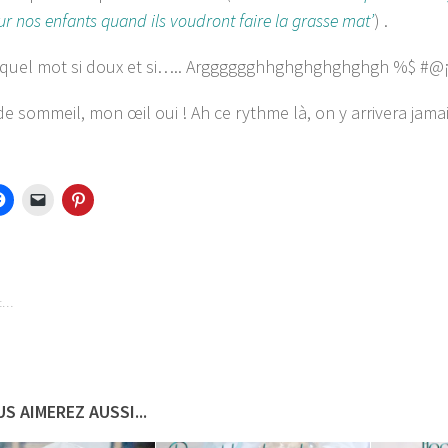
ur nos enfants quand ils voudront faire la grasse mat’
) .
 quel mot si doux et si….. Argggggghhghghghghghgh %$ #@¡:
e sommeil, mon œil oui ! Ah ce rythme là, on y arrivera jamais
nt…
S AIMEREZ AUSSI...