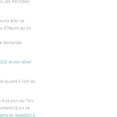
us, les microbes
urra aller se
u d’heure qu’on
 se demande
OOOL et non réveil
bé quand il voit les
à ce jour où l’on
 moment là on ne
gera en réveillant à