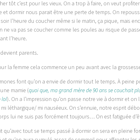
er tôt c’est pour les vieux. On a trop à faire, on veut profit
 et dormir nous parait être une perte de temps. On repous
soir l’heure du coucher même si le matin, ça pique, mais enc
on ne va pas se coucher comme les poules au risque de passe
ant l’heure.
 devient parents.
our la femme cela commence un peu avant avec la grossess
mones font qu’on a envie de dormir tout le temps. À peine p
une mamie (
quoi que, ma grand mère de 90 ans se couchait pl
 lol
). On a l’impression qu’on passe notre vie à dormir et on 
t mi léthargique/ mi nauséeux. On s’ennuie, notre esprit déb
orps lui ne suis pas forcément toujours… On est fatiguée d’êt
it qu’avec tout se temps passé à dormir on sera en pleine for
 et qu’on aura cumulé assez de sommeil pour affronter les