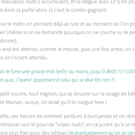
 mauvaises nuits s’accumulent, et la fatigue avec. Et si en pl
nt dans la partie alors là c’est le combo gagnant.
ève le matin en pensant déjà au soir et au moment où l’on po
er (même si on se demande pourquoi on se couche vu le pe
 dormir).
-end est attendu comme le messie, puis une fois arrivé, on
i on l’a tant attendu.
is te faire une grasse mat (enfin au moins jusqu’à 8h00 !!!!! LO
h quoi, l’avenir appartient à celui qui se lève tôt non ?).
petit sourire, tout mignon, qui se dessine sur le visage de bé
de Maman, avoue, on dirait qu’il te nargue hein !
ette, ces heures de sommeil perdues à tout jamais et on rêve 
retrouver son lit pour de “vraies nuits”, en ce jurant qu’à ce
sera plus filer pour des bêtises (
et éventuellement qu’on se ven