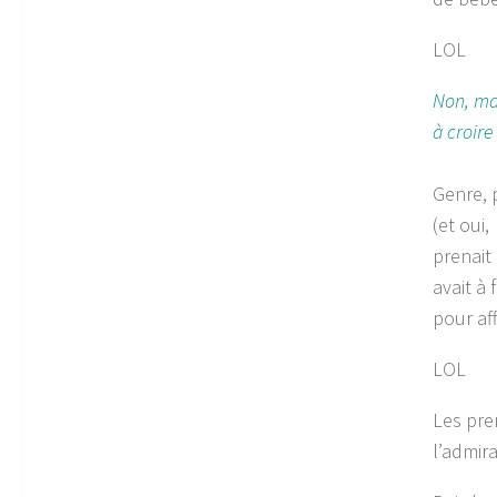
LOL
Non, mai
à croire
Genre, 
(et oui,
prenait
avait à 
pour af
LOL
Les pre
l’admir