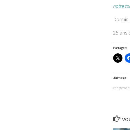
notre to
Dormir,
25 ans d
Partager :
J’aime ça :
chargeme
VOU