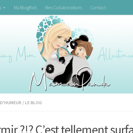
s
Ma BlogRoll
Mes Collaborations
Contact
 D'HUMEUR
/
LE BLOG
mir ?!? C’est tellement surfa