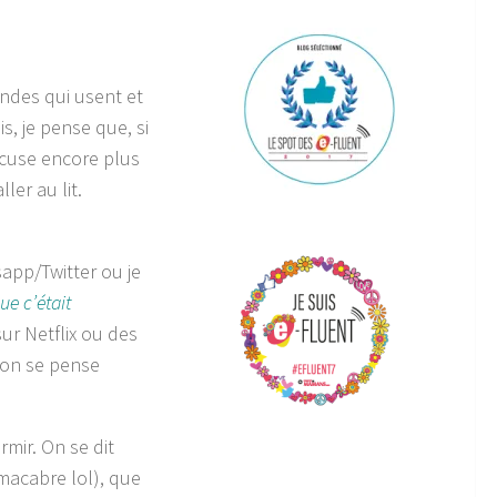
ondes qui usent et
s, je pense que, si
xcuse encore plus
er au lit.
app/Twitter ou je
e c’était
sur Netflix ou des
 on se pense
rmir. On se dit
 macabre lol), que