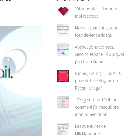
S'il vous plait!!!! Donnez
moi le secret!!!
Mon allaitement, quand
tout devient évident.
Applications clonées,
second espace... Pourquoi
j'ai choisi Xiaomi
6 mois, - 20 kg… LSDP = 0
prise de tête! Régime ou
Rééquilibrage?
- 25kg en 1 an: LSDP ou
comment j'ai rééquilibré
mon alimentation
Les aventures de
MlleMarionnet'