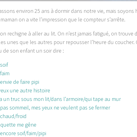
ssons environ 25 ans à dormir dans notre vie, mais soyon
 maman on a vite l’impression que le compteur s’arrête.
on rechigne à aller au lit. On n’est jamais fatigué, on trouve
les unes que les autres pour repousser l’heure du coucher. 
 de son enfant un soir dire :
 soif
 faim
 envie de faire pipi
veux une autre histoire
y a un truc sous mon lit/dans l’armoire/qui tape au mur
i pas sommeil, mes yeux ne veulent pas se fermer
i chaud/froid
tiquette me gêne
 encore soif/faim/pipi