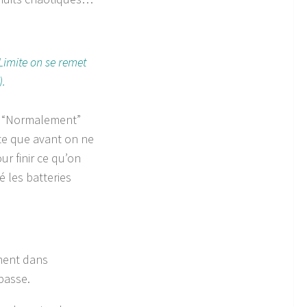
 Limite on se remet
).
ir “Normalement”
ste que avant on ne
r finir ce qu’on
é les batteries
ement dans
passe.