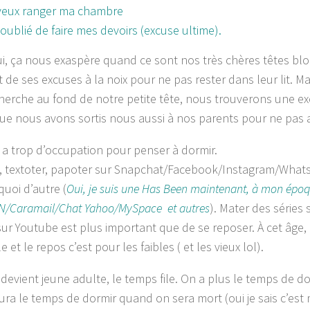
veux ranger ma chambre
i oublié de faire mes devoirs (excuse ultime).
ui, ça nous exaspère quand ce sont nos très chères têtes bl
de ses excuses à la noix pour ne pas rester dans leur lit. Mai
cherche au fond de notre petite tête, nous trouverons une e
ue nous avons sortis nous aussi à nos parents pour ne pas all
 a trop d’occupation pour penser à dormir.
, textoter, papoter sur Snapchat/Facebook/Instagram/Whats
quoi d’autre (
Oui, je suis une Has Been maintenant, à mon époqu
/Caramail/Chat Yahoo/MySpace et autres
). Mater des séries 
sur Youtube est plus important que de se reposer. À cet âge,
le et le repos c’est pour les faibles ( et les vieux lol).
devient jeune adulte, le temps file. On a plus le temps de do
ura le temps de dormir quand on sera mort (oui je sais c’est