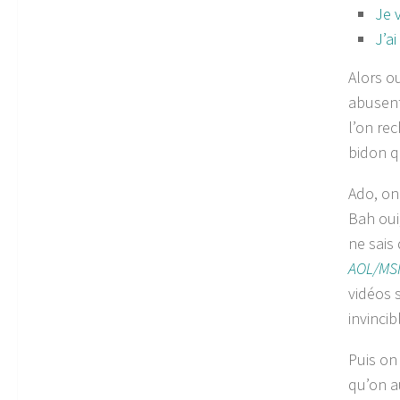
Je 
J’a
Alors o
abusent 
l’on re
bidon q
Ado, on
Bah oui
ne sais 
AOL/MSN
vidéos 
invincib
Puis on 
qu’on a