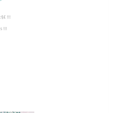
§£ !!!
 !!!