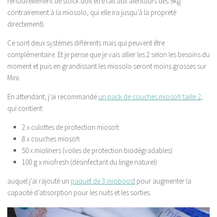
renouvellement de stock doit être fait aux alentours des 9kg
contrairement à la miosolo, qui elle ira jusqu’à la propreté
directement).
Ce sont deux systèmes différents mais qui peuvent être
complémentaire. Et je pense que je vais allier les 2 selon les besoins du
moment et puis en grandissant les miosolo seront moins grosses sur
Mini.
En attendant, j’ai recommandé
un pack de couches miosoft taille 2
,
qui contient:
2 x culottes de protection miosoft
8 x couches miosoft
50 x mioliners (voiles de protection biodégradables)
100 g x miofresh (désinfectant du linge naturel)
auquel j’ai rajouté un
paquet de 3 mioboost
pour augmenter la
capacité d’absorption pour les nuits et les sorties.