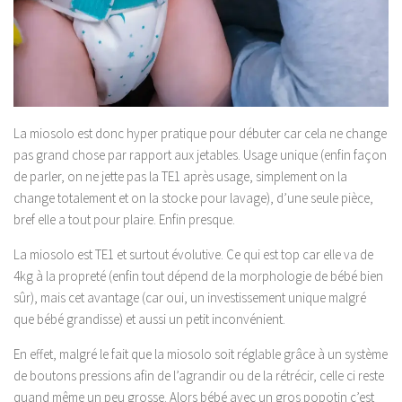
La miosolo est donc hyper pratique pour débuter car cela ne change
pas grand chose par rapport aux jetables. Usage unique (enfin façon
de parler, on ne jette pas la TE1 après usage, simplement on la
change totalement et on la stocke pour lavage), d’une seule pièce,
bref elle a tout pour plaire. Enfin presque.
La miosolo est TE1 et surtout évolutive. Ce qui est top car elle va de
4kg à la propreté (enfin tout dépend de la morphologie de bébé bien
sûr), mais cet avantage (car oui, un investissement unique malgré
que bébé grandisse) et aussi un petit inconvénient.
En effet, malgré le fait que la miosolo soit réglable grâce à un système
de boutons pressions afin de l’agrandir ou de la rétrécir, celle ci reste
quand même un peu grosse. Alors bébé avec un gros popotin c’est