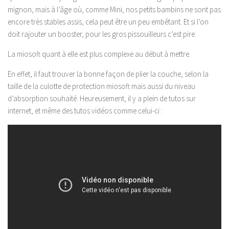
mignon, mais à l’âge où, comme Mini, nos petits bambins ne sont pas
encore très stables assis, cela peut être un peu embêtant. Et si l’on
doit rajouter un booster, pour les gros pissouilleurs c’est pire.
La miosoft quant à elle est plus complexe au début à mettre.
En effet, il faut trouver la bonne façon de plier la couche, selon la
taille de la culotte de protection miosoft mais aussi du niveau
d’absorption souhaité. Heureusement, il y a plein de tutos sur
internet, et même des tutos vidéos comme celui-ci :