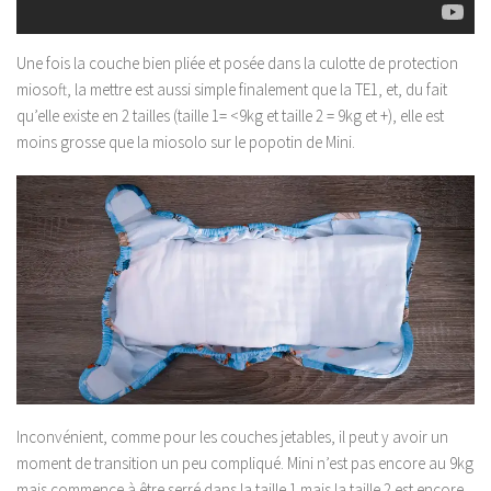
Une fois la couche bien pliée et posée dans la culotte de protection
miosoft, la mettre est aussi simple finalement que la TE1, et, du fait
qu’elle existe en 2 tailles (taille 1= <9kg et taille 2 = 9kg et +), elle est
moins grosse que la miosolo sur le popotin de Mini.
Inconvénient, comme pour les couches jetables, il peut y avoir un
moment de transition un peu compliqué. Mini n’est pas encore au 9kg
mais commence à être serré dans la taille 1 mais la taille 2 est encore