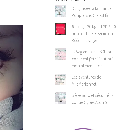
Du Quebec à la France,
Poupons et Cie est là
6 mois, - 20 kg… LSDP = 0
prise de tête! Régime ou
Rééquilibrage?
- 25kg en 1 an: LSDP ou
comment j'ai rééquilibré
mon alimentation
Les aventures de
MlleMarionnet'
Siège auto et sécurité: la
coque Cybex Aton 5