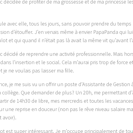
nc décidée de profiter de ma grossesse et de ma princesse le
ule avec elle, tous les jours, sans pouvoir prendre du temps p
ssion d’étouffer. J’en venais même à envier PapaPanda qui lui 
ot et qui quand il n’était pas là avait la même vit qu’avant l’
nc décidé de reprendre une activité professionnelle. Mais ho
 dans l’insertion et le social. Cela m’aurai pris trop de force 
 je ne voulais pas laisser ma fille.
nce, je me suis vu un offrir un poste d’Assistante de Gestion 
 collège. Que demander de plus? Un 20h, me permettant d’
artir de 14h30 de libre, mes mercredis et toutes les vacances 
ur une reprise en douceur (non pas le rêve niveau salaire m
 avoir).
ot est super intéressant. Je m’occupe principalement de tou