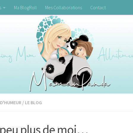
s
Ma BlogRoll
Mes Collaborations
Contact
 D'HUMEUR
/
LE BLOG
peu plus de moi…