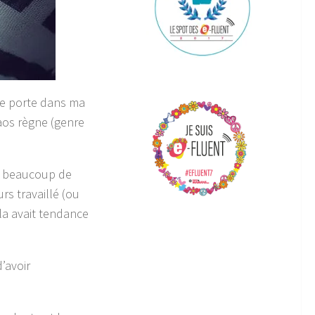
te porte dans ma
aos règne (genre
se beaucoup de
rs travaillé (ou
la avait tendance
d’avoir