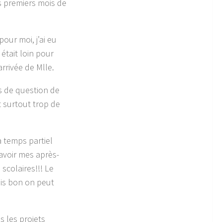
s premiers mois de
our moi, j’ai eu
était loin pour
arrivée de Mlle.
rs de question de
et surtout trop de
à temps partiel
avoir mes après-
scolaires!!! Le
ais bon on peut
s les projets