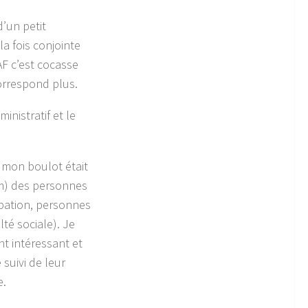
d’un petit
a fois conjointe
AF c’est cocasse
correspond plus.
inistratif et le
, mon boulot était
im) des personnes
obation, personnes
té sociale). Je
nt intéressant et
 suivi de leur
e.