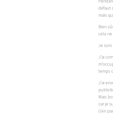
Pendant 
défaut 
mais que
Bien sûr
cela ne
Je sors
J’ai co
m’occup
temps d
J’ai en
publicit
Mais bo
car je 
(j’en pa