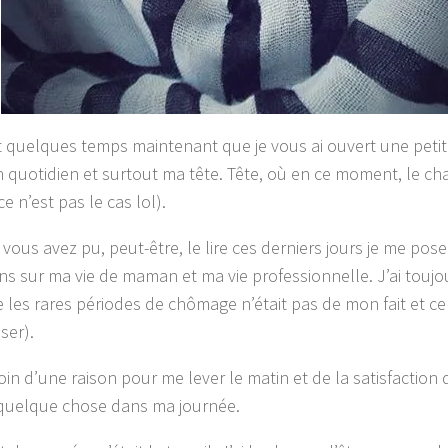
it quelques temps maintenant que je vous ai ouvert une peti
n quotidien et surtout ma tête. Tête, où en ce moment, le ch
ce n’est pas le cas lol).
ous avez pu, peut-être, le lire ces derniers jours je me po
ns sur ma vie de maman et ma vie professionnelle. J’ai toujou
 les rares périodes de chômage n’était pas de mon fait et ce
ser).
oin d’une raison pour me lever le matin et de la satisfaction 
 quelque chose dans ma journée.