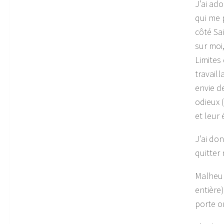
J’ai ado
qui me 
côté Sai
sur moi
Limites
travaill
envie d
odieux (
et leur
J’ai do
quitter
Malheur
entière)
porte o