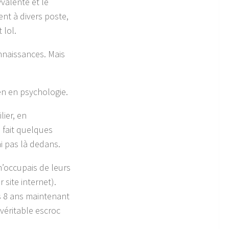
yvalente et le
ent à divers poste,
 lol.
connaissances. Mais
en en psychologie.
ier, en
 fait quelques
i pas là dedans.
m’occupais de leurs
 site internet).
is 8 ans maintenant
 véritable escroc