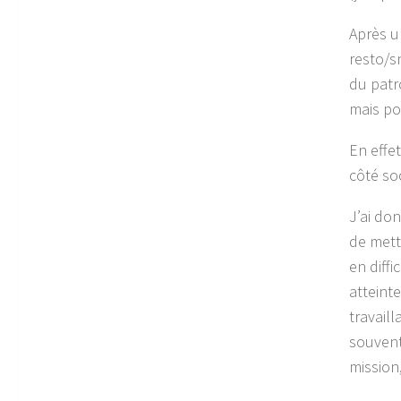
Après u
resto/s
du patr
mais po
En effet
côté so
J’ai do
de mett
en diff
atteint
travail
souvent 
mission