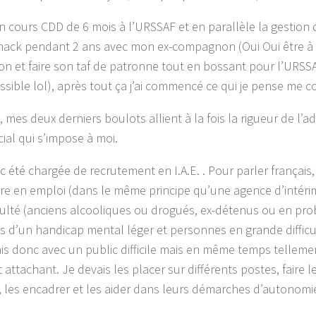
n cours CDD de 6 mois à l’URSSAF et en parallèle la gestion 
nack pendant 2 ans avec mon ex-compagnon (Oui Oui être à l
on et faire son taf de patronne tout en bossant pour l’URSS
ssible lol), après tout ça j’ai commencé ce qui je pense me 
, mes deux derniers boulots allient à la fois la rigueur de l’adm
cial qui s’impose à moi.
nc été chargée de recrutement en I.A.E. . Pour parler français
re en emploi (dans le même principe qu’une agence d’intér
iculté (anciens alcooliques ou drogués, ex-détenus ou en pr
es d’un handicap mental léger et personnes en grande difficul
lais donc avec un public difficile mais en même temps telleme
attachant. Je devais les placer sur différents postes, faire le
, les encadrer et les aider dans leurs démarches d’autonomi