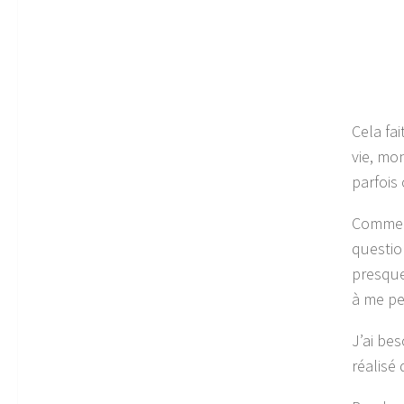
Cela fa
vie, mo
parfois 
Comme v
questio
presque
à me pe
J’ai bes
réalisé