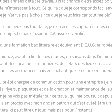
des années c’était le travail. J’ai la chance d’être assez pol
de m’intéresser à tout. Ce qui fait que je corresponds facilem
 je n’arrive pas à choisir ce que je veux faire car tout me plaît
, je ne peux pas tout faire, je n’en ai ni les capacités ni les 
 m’empêche pas d’avoir un C.V. assez diversifié.
 d’une formation bac littéraire et équivalent D.E.U.G. europé
mmencé, avant la fin de mes études, en saisons dans l’immobil
ant des locations saisonnières, des états des lieux etc… J’ai
ans les assurances mais en sachant que je ne ne continuera
suite été chargée de communication pour une entreprise (je 
és, flyers, plaquettes et de la création et maintenance de leur
n je ne vais pas m’étaler sur ce travail qui me poursuit depu
suis en procès avec mon ancien patron qui c’est avéré être un
rlerai ici peut être un jour, mais pas pour l’instant.)