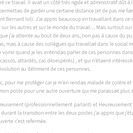
ré ce travail. Il avait un côté très rigide et administratif dût 
permettais de garder une certaine distance (et de pas me fai
nt Bernard lol). J’ai appris beaucoup en travaillant dans ce mi
, sur les autres et sur le monde du travail… Mais surtout su
 que j’ai atteinte au bout de deux ans, non pas à cause du pub
ais, mais à cause des collègues qui travaillait dans le social
e vomir quand je les entendais parler de ces personnes dan
cassos, attardés, cas désespérés) , et qui n’étaient intéressé
 évolution au détriment de ces personnes.
nc, pour me protéger car je m’en rendais malade de colère e
 mon poste pour une autre ouverture qui me paraissait plus s
eusement (professionnellement parlant) et Heureusement 
 durant la transition entre les deux postes j’ai appris que j’ét
uverte c’est refermée.