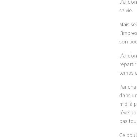
J’ai do
sa vie.
Mais se
l’impre
son boul
J’ai do
repartir
temps et
Par cha
dans un
midi à p
rêve po
pas tout
Ce boul