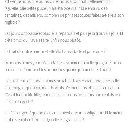
est venue nous dire au revoir et nous a tout naturellement dit :
“Qu’elle jolie petite puce”. Mais était-ce vrai ? Elle en a vu des
centaines, des milliers, combien de phrases toutes faites a-t-elle à son
registre ?
Les jours ont passé et plus je la regardais et plus je la trouvais jolie. Et
c’était moi qui l’avais faite. Enfin nous plutôt.
Le fruit de notre amour et elle était aussi belle et pure que lui.
Du moins à mes yeux. Mais était-elle vraiment si belle que ça? Était-ce
seulement l’amour et les hormones qui me jouaient des tours?
J’avais beau demander à mes proches, tous étaient unanimes: elle
était magnifique. Oui, mais bon, ils n’étaient pas objectifs eux aussi.
C’était leur petite fille, leur nièce, leur cousine… Puis auraient-ils osé
me dire la vérité?
Les “étrangers” quand à eux n’avaient aucune obligation. Et le même
mot revenait en boucle : Qu’elle est gracieuse !