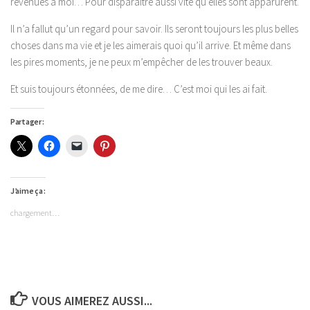
revenues à moi… Pour disparaître aussi vite qu’elles sont apparurent.
Il n’a fallut qu’un regard pour savoir. Ils seront toujours les plus belles
choses dans ma vie et je les aimerais quoi qu’il arrive. Et même dans
les pires moments, je ne peux m’empêcher de les trouver beaux.
Et suis toujours étonnées, de me dire… C’est moi qui les ai fait.
Partager :
J’aime ça :
chargement…
VOUS AIMEREZ AUSSI...