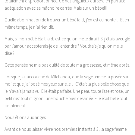
totalement disproportionnée. Ce nez anguleux qui sera en parfaite
adéquation avec sa mâchoire carrée. Mais sur un bébé!!!
Quelle abomination de trouver un bébé laid, j’en est eu honte… Et en
même temps, je n’ai rien dit.
Mais, si mon bébé était laid, est-ce qu’on me le dirai ? Si j’étais aveuglé
par l’amour accepterais-je de l’entendre ? Voudrais-je qu’on me le
dise ?
Cette pensée ne m’a pas quitté de toute ma grossesse, et même après.
Lorsque j’ai accouché de MllePanda, que la sage femme la posée sur
moi et que j’ai posé mes yeux sur elle… C’était la plus belle chose que
je n’avais jamais vu. Elle était parfaite. Une peau toute lisse et rose, un
petit nez tout mignon, une bouche bien dessinée. Elle était belle tout
simplement.
Nous étions aux anges.
Avant de nous laisser vivre nos premiers instants à 3, la sage femme