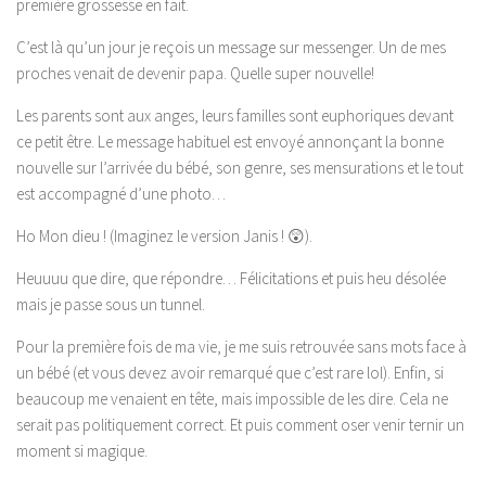
première grossesse en fait.
C’est là qu’un jour je reçois un message sur messenger. Un de mes
proches venait de devenir papa. Quelle super nouvelle!
Les parents sont aux anges, leurs familles sont euphoriques devant
ce petit être. Le message habituel est envoyé annonçant la bonne
nouvelle sur l’arrivée du bébé, son genre, ses mensurations et le tout
est accompagné d’une photo…
Ho Mon dieu ! (Imaginez le version Janis ! 😲).
Heuuuu que dire, que répondre… Félicitations et puis heu désolée
mais je passe sous un tunnel.
Pour la première fois de ma vie, je me suis retrouvée sans mots face à
un bébé (et vous devez avoir remarqué que c’est rare lol). Enfin, si
beaucoup me venaient en tête, mais impossible de les dire. Cela ne
serait pas politiquement correct. Et puis comment oser venir ternir un
moment si magique.