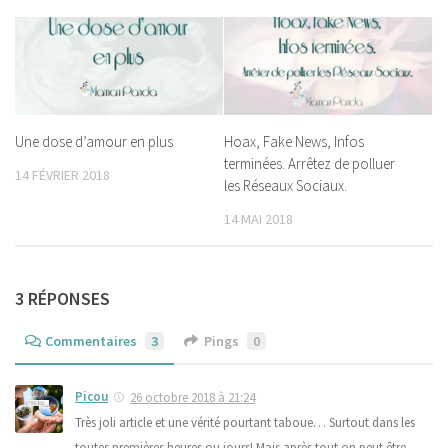
Une dose d’amour en plus
Hoax, Fake News, Infos
terminées. Arrêtez de polluer
14 FÉVRIER 2018
les Réseaux Sociaux.
14 MAI 2018
3 RÉPONSES
Commentaires
3
Pings
0
Picou
26 octobre 2018 à 21:24
Très joli article et une vérité pourtant taboue… Surtout dans les
toutes premières heures ou jours! Mais après tout on peut être