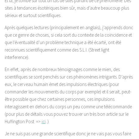
Et là, je tombe sur tout un tas de sites parlant de ce phénomène. Des
sites à tendances ésotériques bien sûr, mais d’autre beaucoup plus
sérieux et surtout scientifiques .
Après quelques lectures (principalement en anglais), j’apprends donc
que ce genre de choses, si cela sort du contexte de la coïncidence et
que l’éventualité d’un problème technique a été écarté, ont été
reconnues scientifiquement comme des S.L.I. (
Street light
interference
).
En effet, après de nombreux témoignages comme le mien, des
scientifiques se sont penchés sur ces phénomènes intrigants. D’après
eux, le cerveau humain émet des impulsions électriques (pour
commander les mouvements du corps par exemple) et il serait, peut-
être possible que chez certaines personnes, ces impulsions
interagissent en dehors du corps un peu comme une télécommande
(pour plus de détails vous pouvez trouver un très bon article sur le
Huffington Post =>
ici
.)
Je ne suis pas une grande scientifique donc je ne vais pas vous faire