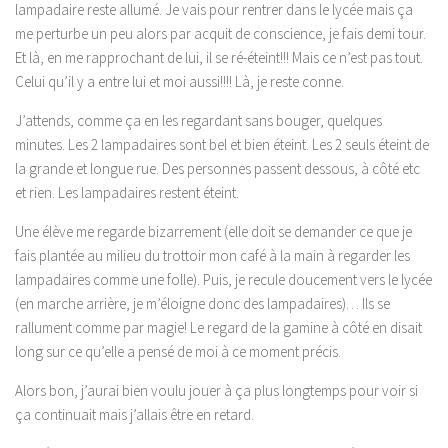
lampadaire reste allumé. Je vais pour rentrer dans le lycée mais ça
me perturbe un peu alors par acquit de conscience, je fais demi tour.
Et là, en me rapprochant de lui, il se ré-éteint!!! Mais ce n’est pas tout.
Celui qu’il y a entre lui et moi aussi!!!! Là, je reste conne.
J’attends, comme ça en les regardant sans bouger, quelques
minutes. Les 2 lampadaires sont bel et bien éteint. Les 2 seuls éteint de
la grande et longue rue. Des personnes passent dessous, à côté etc
et rien. Les lampadaires restent éteint.
Une élève me regarde bizarrement (elle doit se demander ce que je
fais plantée au milieu du trottoir mon café à la main à regarder les
lampadaires comme une folle). Puis, je recule doucement vers le lycée
(en marche arrière, je m’éloigne donc des lampadaires)… Ils se
rallument comme par magie! Le regard de la gamine à côté en disait
long sur ce qu’elle a pensé de moi à ce moment précis.
Alors bon, j’aurai bien voulu jouer à ça plus longtemps pour voir si
ça continuait mais j’allais être en retard.