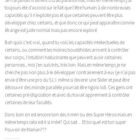
Je n’ai jamais vraiment cru au paranormal, mais en même temps j’ai
toujours été d’accord sur le fait que l’être humain à de nombreuses
capacités qu’il n’exploite pas et que certaines peuvent être plus
développer chez certains, et que donc ce qui peut apparaître comme
étrange est juste normal mais pas encore exploré.
Bah quoi c’est vrai, quand tu vois les capacités intellectuelles de
certains, ou comment les moines bouddhistes arrivent à contrôler
leur corps, l’intuition hallucinante que peuvent avoir certaines
personnes , moi j’en suis très, très loin. Mais en même temps je ne
cherche pas non plus à le développer contrairement à eux (je n’ai pas
envie d’être une pro du S.L.I. même si devenir une Slider et peut être
découvrir des monde parallèle pourrait être rigolo lol). Ces gens ont
certaines pré-disposition et avec du travail apprennent à contrôler
certaines de leur facultés.
Donc bon on est encore loin des X-men ou des Super Héros mais en
même temps cela est-il si irréel? Qui sait… Et toi quel est ton super
Pouvoir de Maman???