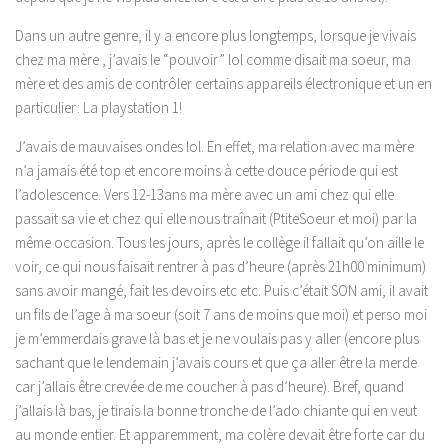
Dans un autre genre, il y a encore plus longtemps, lorsque je vivais
chez ma mère , j’avais le “pouvoir” lol comme disait ma soeur, ma
mère et des amis de contrôler certains appareils électronique et un en
particulier: La playstation 1!
J’avais de mauvaises ondes lol. En effet, ma relation avec ma mère
n’a jamais été top et encore moins à cette douce période qui est
l’adolescence. Vers 12-13ans ma mère avec un ami chez qui elle
passait sa vie et chez qui elle nous traînait (PtiteSoeur et moi) par la
même occasion. Tous les jours, après le collège il fallait qu’on aille le
voir, ce qui nous faisait rentrer à pas d’heure (après 21h00 minimum)
sans avoir mangé, fait les devoirs etc etc. Puis c’était SON ami, il avait
un fils de l’age à ma soeur (soit 7 ans de moins que moi) et perso moi
je m’emmerdais grave là bas et je ne voulais pas y aller (encore plus
sachant que le lendemain j’avais cours et que ça aller être la merde
car j’allais être crevée de me coucher à pas d’heure). Bref, quand
j’allais là bas, je tirais la bonne tronche de l’ado chiante qui en veut
au monde entier. Et apparemment, ma colère devait être forte car du