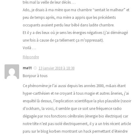
très mal la veille de leur décès …
Ado, je disais à ma mère que ma chambre “sentait le malheur” et
peu de temps après, ma mère a appris que les précédents
occupants avaient perdu leur bébé dans ladite chambre.
Et il y a des lieux où je sens les énergies négatives (j’ai déménagé
une fois à cause de ça tellement ça m’oppressait).
Voilà …
Répondre
matt
13 janvier 2018 à 18:38
Bonjour à tous
Ce phénomène je l’ai aussi depuis les années 2000, m&ais étant
hyper-carthésien et ne croyant à tous magie et autres âneries, j’ai
enquêté là dessus, l’explication scientifique la plus plausible (rasoir
d’ockham, la voici, il semble que ce soit une fréquence radio
dégagée par nos fonctions cérébrales (énergie bio électrique) car
notre tête n’est pas isolé électriquement, il y a un très récent article
paru sur le blog korben montrant un hack permettant d’éteindre