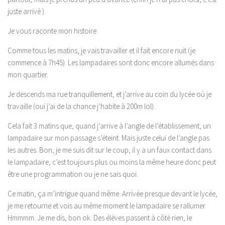
juste arrivé ).
Je vous raconte mon histoire:
Comme tous les matins, je vais travailler et il fait encore nuit (je
commence à 7h45). Les lampadaires sont donc encore allumés dans
mon quartier.
Je descends ma rue tranquillement, et j’arrive au coin du lycée où je
travaille (oui j’ai de la chance j’habite à 200m lol).
Cela fait 3 matins que, quand j’arrive à l’angle de l’établissement, un
lampadaire sur mon passage s’éteint. Mais juste celui de l’angle pas
les autres. Bon, je me suis dit sur le coup, il y a un faux contact dans
le lampadaire, c’est toujours plus ou moins la même heure donc peut
être une programmation ou je ne sais quoi.
Ce matin, ça m’intrigue quand même. Arrivée presque devant le lycée,
je me retourne et vois au même moment le lampadaire se rallumer.
Hmmmm. Je me dis, bon ok. Des élèves passent à côté rien, le