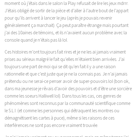
moment où j’étais dans le salon la Play refusait de lire les jeux mdrrr.
J’étais obligé de sortir de la pièce et d’aller à l’autre bout de l’appart
pour qu’ils arrivent à lancer le jeu (après je pouvais revenir
généralement ça marchait). Ça peut paraître étrange mais pourtant
j’ai des 10aines de témoins, et ils n’avaient aucun problème avec la
console quand je n’étais pas là lol.
Ces histoires m’ont toujours fait rires et je ne les ai jamais vraiment
prises au sérieux malgré le fait qu’elles m’étaient bien arrivées. J’ai
toujours une part de moi qui se dit qu’en fait il y a une raison
rationnelle et que c’est juste que je ne la connais pas. Je n’ai jamais
prétendu ou ne serai-ce penser avoir de super-pouvoirs lol (bon ok,
dans ma jeunesse je rêvais d’avoir des pouvoirs et d’être une sorcière
comme les soeurs Halliwell lol). Dans tous les cas, ces genres de
phénomènes sont reconnus par la communauté scientifique comme
le S.L.I. (et comme les personnes qui détraquent les montres ou
démagnétisent les cartes à puce), même si les raisons de ces
interférences ne sont pas encore vraiment trouvée.