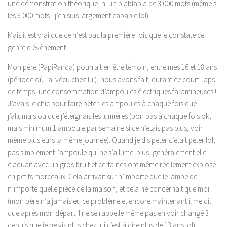
une démonstration théorique, ni un blablabla de 3 000 mots (même si
les 3 000 mots, j’en suis largement capable lol).
Mais il est vrai que ce n’est pas la première fois que je constate ce
genre d’évènement.
Mon père (PapiPanda) pourrait en être témoin, entre mes 16 et 18 ans
(période où j’ai vécu chez lui), nous avons fait, durant ce court laps
de temps, une consommation d’ampoules électriques faramineuses!!!
J’avais le chic pour faire péter les ampoules à chaque fois que
j’allumais ou que j’éteignais les lumières (bon pas à chaque fois ok,
mais minimum 1 ampoule par semaine si ce n’étais pas plus, voir
même plusieurs la même journée). Quand je dis péter c’était péter lol,
pas simplement l’ampoule qui ne s’allume plus, généralement elle
claquait avec un gros bruit et certaines ont même réellement explosé
en petits morceaux. Cela arrivait sur n’importe quelle lampe de
n’importe quelle pièce de la maison, et cela ne concernait que moi
(mon père n’a jamais eu ce problème et encore maintenant il me dit
que après mon départ il ne se rappelle même pas en voir changé 3
depuis que je ne vis plus chez lui c’est à dire plus de 13 ans lol).