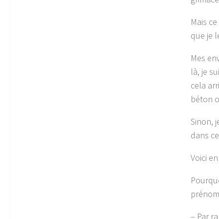
Mais ce
que je 
Mes env
là, je s
cela ar
béton o
Sinon, 
dans c
Voici e
Pourquo
préno
– Par r