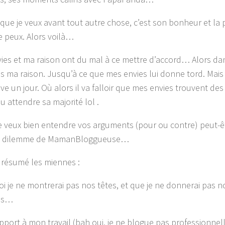
 que je veux avant tout autre chose, c’est son bonheur et la
le peux. Alors voilà…
ies et ma raison ont du mal à ce mettre d’accord… Alors d
uis ma raison. Jusqu’à ce que mes envies lui donne tord. Mais
rive un jour. Où alors il va falloir que mes envies trouvent d
u attendre sa majorité lol .
je veux bien entendre vos arguments (pour ou contre) peut-êt
e dilemme de MamanBloggueuse…
n résumé les miennes :
i je ne montrerai pas nos têtes, et que je ne donnerai pas 
ms…
apport à mon travail (bah oui, je ne blogue pas professionnel