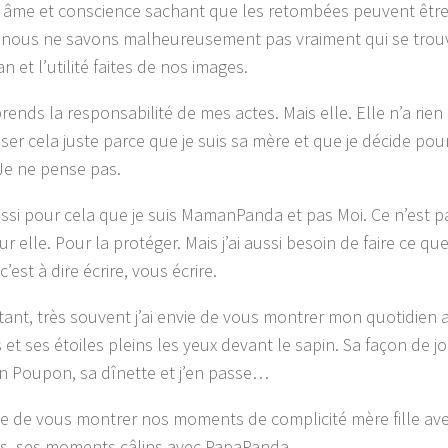
âme et conscience sachant que les retombées peuvent être 
, nous ne savons malheureusement pas vraiment qui se trouv
an et l’utilité faites de nos images.
prends la responsabilité de mes actes. Mais elle. Elle n’a rie
ser cela juste parce que je suis sa mère et que je décide pour
e ne pense pas.
ussi pour cela que je suis MamanPanda et pas Moi. Ce n’est 
r elle. Pour la protéger. Mais j’ai aussi besoin de faire ce que 
c’est à dire écrire, vous écrire.
tant, très souvent j’ai envie de vous montrer mon quotidien a
 et ses étoiles pleins les yeux devant le sapin. Sa façon de j
n Poupon, sa dînette et j’en passe…
vie de vous montrer nos moments de complicité mère fille a
s, ses moments câlins avec PapaPanda…