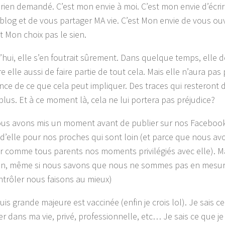
a rien demandé. C’est mon envie à moi. C’est mon envie d’écri
e blog et de vous partager MA vie. C’est Mon envie de vous ouv
st Mon choix pas le sien.
’hui, elle s’en foutrait sûrement. Dans quelque temps, ell
e elle aussi de faire partie de tout cela. Mais elle n’aura pa
nce de ce que cela peut impliquer. Des traces qui resteront 
plus. Et à ce moment là, cela ne lui portera pas préjudice?
ous avons mis un moment avant de publier sur nos Faceboo
d’elle pour nos proches qui sont loin (et parce que nous av
r comme tous parents nos moments privilégiés avec elle). M
on, même si nous savons que nous ne sommes pas en mesure
ntrôler nous faisons au mieux)
suis grande majeure est vaccinée (enfin je crois lol). Je sais 
r dans ma vie, privé, professionnelle, etc… Je sais ce que je d