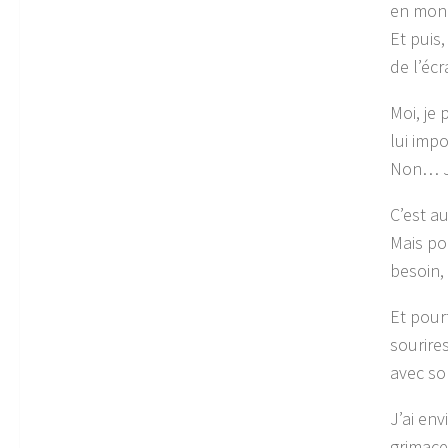
en mon 
Et puis
de l’écr
Moi, je 
lui impo
Non… J
C’est a
Mais pou
besoin, 
Et pour
sourires
avec so
J’ai en
grimace