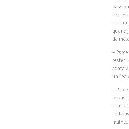
passion.
trouve 
voir un 
quand j
de méla
– Parce
rester 
sente vi
un “per
– Parce
le passé
vous as
certains
malheur