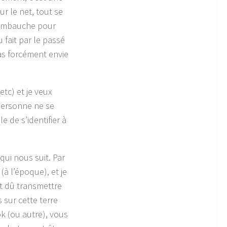
ur le net, tout se
 embauche pour
 fait par le passé
pas forcément envie
tc) et je veux
personne ne se
e de s’identifier à
qui nous suit. Par
(à l’époque), et je
et dû transmettre
s sur cette terre
 (ou autre), vous