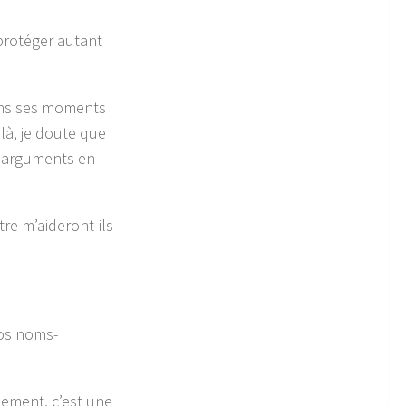
 protéger autant
ans ses moments
 là, je doute que
es arguments en
re m’aideront-ils
nos noms-
lement, c’est une