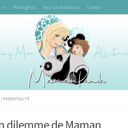
s
Ma BlogRoll
Mes Collaborations
Contact
/
PARENTALITÉ
n dilemme de Maman