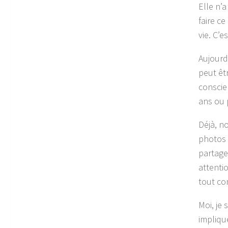
Elle n’
faire c
vie. C’e
Aujourd
peut êtr
conscie
ans ou 
Déjà, n
photos 
partage
attenti
tout co
Moi, je 
implique