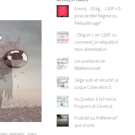
6 mois, - 20 kg… LSDP = 0
prise de tête! Régime ou
Rééquilibrage?
- 25kg en 1 an: LSDP ou
comment j'ai rééquilibré
mon alimentation
Les aventures de
MlleMarionnet'
Siège auto et sécurité: la
coque Cybex Aton 5
Du Quebec à la France,
Poupons et Cie est là
Praticité ou Préférence?
que choisir...
 mes regrets, mes