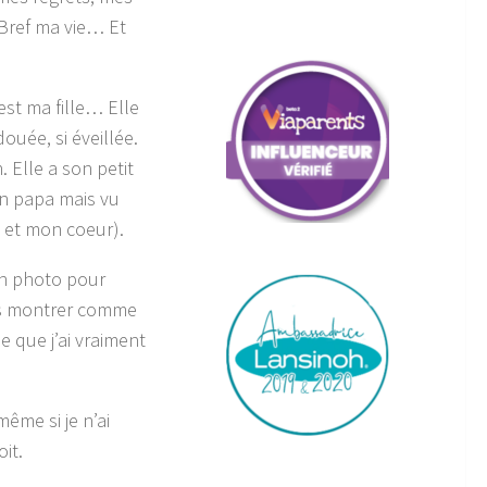
 Bref ma vie… Et
est ma fille… Elle
 douée, si éveillée.
. Elle a son petit
on papa mais vu
e et mon coeur).
en photo pour
 les montrer comme
 que j’ai vraiment
ême si je n’ai
oit.