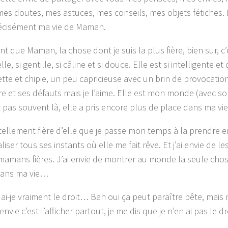
mes doutes, mes astuces, mes conseils, mes objets fétiches.
écisément ma vie de Maman.
nt que Maman, la chose dont je suis la plus fière, bien sur, c’
elle, si gentille, si câline et si douce. Elle est si intelligente et
ette et chipie, un peu capricieuse avec un brin de provocation
re et ses défauts mais je l’aime. Elle est mon monde (avec s
st pas souvent là, elle a pris encore plus de place dans ma vi
 tellement fière d’elle que je passe mon temps à la prendre 
liser tous ses instants où elle me fait rêve. Et j’ai envie de
mamans fières. J’ai envie de montrer au monde la seule chose
dans ma vie…
ai-je vraiment le droit… Bah oui ça peut paraître bête, mais m
nvie c’est l’afficher partout, je me dis que je n’en ai pas le dr