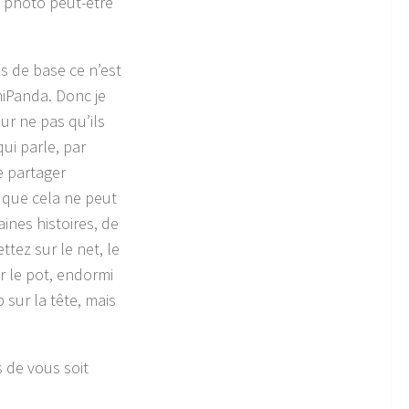
a photo peut-être
is de base ce n’est
niPanda. Donc je
ur ne pas qu’ils
qui parle, par
e partager
 que cela ne peut
aines histoires, de
ttez sur le net, le
ur le pot, endormi
 sur la tête, mais
 de vous soit