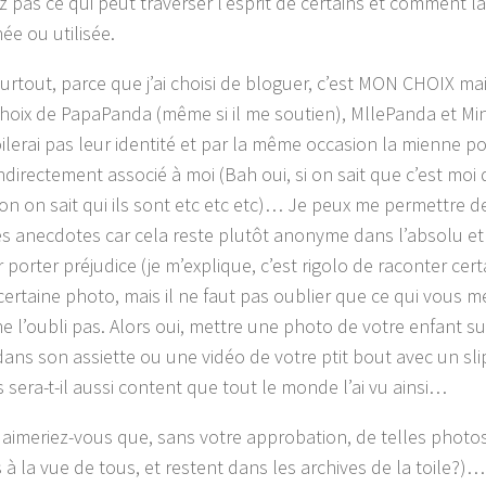
z pas ce qui peut traverser l’esprit de certains et comment l
ée ou utilisée.
surtout, parce que j’ai choisi de bloguer, c’est MON CHOIX ma
choix de PapaPanda (même si il me soutien), MllePanda et Mi
ilerai pas leur identité et par la même occasion la mienne po
ndirectement associé à moi (Bah oui, si on sait que c’est moi 
on on sait qui ils sont etc etc etc)… Je peux me permettre d
es anecdotes car cela reste plutôt anonyme dans l’absolu et
 porter préjudice (je m’explique, c’est rigolo de raconter cert
ertaine photo, mais il ne faut pas oublier que ce qui vous me
ne l’oubli pas. Alors oui, mettre une photo de votre enfant s
dans son assiette ou une vidéo de votre ptit bout avec un slip
 sera-t-il aussi content que tout le monde l’ai vu ainsi…
 aimeriez-vous que, sans votre approbation, de telles photos
 à la vue de tous, et restent dans les archives de la toile?)…