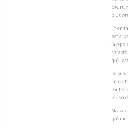
peurs, 
plus pr
Et en ta
est si b
Si pipel
caractè
qu’il e
Je suis
immorta
toutes 
réussi 
Mais en 
qu’une e