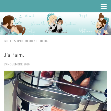
Skip to content
BILLETS D'HUMEUR
/
LE BLOG
J’ai faim.
29 NOVEMBRE 2016