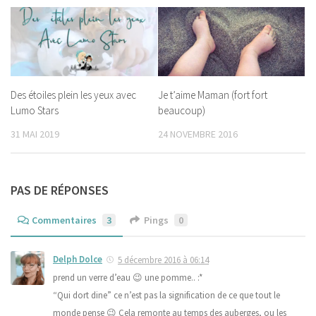
Des étoiles plein les yeux avec
Je t’aime Maman (fort fort
Lumo Stars
beaucoup)
31 MAI 2019
24 NOVEMBRE 2016
PAS DE RÉPONSES
Commentaires
3
Pings
0
Delph Dolce
5 décembre 2016 à 06:14
prend un verre d’eau 😉 une pomme.. :*
“Qui dort dine” ce n’est pas la signification de ce que tout le
monde pense 😉 Cela remonte au temps des auberges, ou les