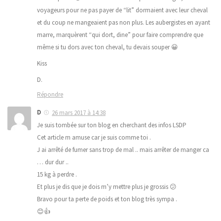
voyageurs pour ne pas payer de “lit” dormaient avec leur cheval
et du coup ne mangeaient pas non plus. Les aubergistes en ayant
marre, marquèrent “qui dort, dine” pour faire comprendre que
même si tu dors avec ton cheval, tu devais souper 😀
Kiss
D.
Répondre
D
26 mars 2017 à 14:38
Je suis tombée sur ton blog en cherchant des infos LSDP
Cet article m amuse car je suis comme toi .
J ai arrêté de fumer sans trop de mal .. mais arrêter de manger ca
… dur dur ..
15 kg à perdre .
Et plus je dis que je dois m’y mettre plus je grossis 😕
Bravo pour ta perte de poids et ton blog très sympa .
😊👍