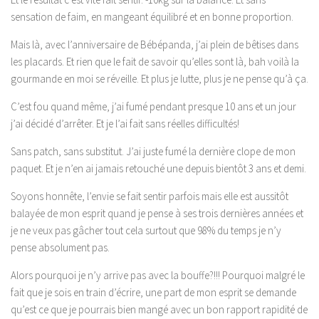
sensation de faim, en mangeant équilibré et en bonne proportion.
Mais là, avec l’anniversaire de Bébépanda, j’ai plein de bêtises dans
les placards. Et rien que le fait de savoir qu’elles sont là, bah voilà la
gourmande en moi se réveille. Et plus je lutte, plus je ne pense qu’à ça.
C’est fou quand même, j’ai fumé pendant presque 10 ans et un jour
j’ai décidé d’arrêter. Et je l’ai fait sans réelles difficultés!
Sans patch, sans substitut. J’ai juste fumé la dernière clope de mon
paquet. Et je n’en ai jamais retouché une depuis bientôt 3 ans et demi.
Soyons honnête, l’envie se fait sentir parfois mais elle est aussitôt
balayée de mon esprit quand je pense à ses trois dernières années et
je ne veux pas gâcher tout cela surtout que 98% du temps je n’y
pense absolument pas.
Alors pourquoi je n’y arrive pas avec la bouffe?!!! Pourquoi malgré le
fait que je sois en train d’écrire, une part de mon esprit se demande
qu’est ce que je pourrais bien mangé avec un bon rapport rapidité de