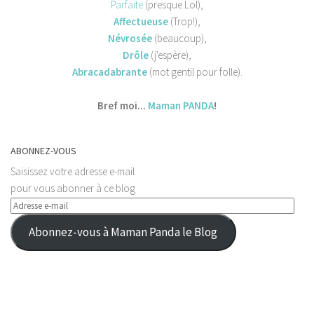
Parfaite
(presque Lol),
Affectueus
e
(Trop!),
Névrosée
(beaucoup),
Drôle
(j'espère),
Abracadabrante
(mot gentil pour folle).
Bref moi...
Maman PANDA
!
ABONNEZ-VOUS
Saisissez votre adresse e-mail
pour vous abonner à ce blog
Adresse
e-
Abonnez-vous à Maman Panda le Blog
mail